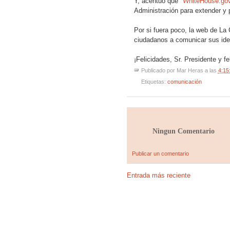
Y, acentuó que "
WhiteHouse.go
Administración para extender y 
Por si fuera poco, la web de La
ciudadanos a comunicar sus ide
¡Felicidades, Sr. Presidente y f
Publicado por
Mar Heras
a las
4:15
Etiquetas:
comunicación
Ningun Comentario
Publicar un comentario
Entrada más reciente