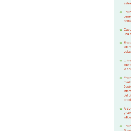
estra
Entre
gener
penal
Caso
una e
Entre
inter
quita
Entre
inter
lo sa
Entre
marke
José
inter
del d
creci
Artíc
y Ven
influ
Entre
Buyo