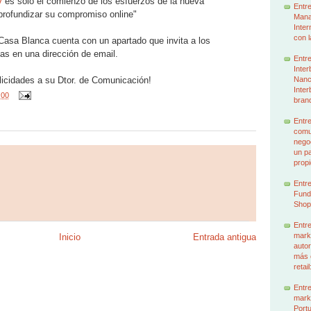
v
es sólo el comienzo de los esfuerzos de la nueva
Entre
profundizar su compromiso online"
Mana
Inter
con l
 Casa Blanca cuenta con un apartado que invita a los
as en una dirección de email.
Entre
Inter
elicidades a su Dtor. de Comunicación!
Nancy
Inter
:00
brand
Entre
comun
nego
un p
prop
Entre
Funda
Shop
Entre
mark
Inicio
Entrada antigua
autor
más 
retai
Entre
mark
Portu