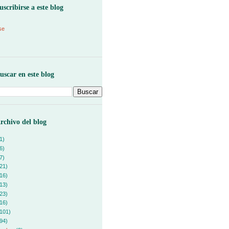
uscribirse a este blog
se
uscar en este blog
rchivo del blog
1)
6)
7)
21)
16)
13)
23)
16)
101)
94)