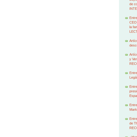
de c
INT
Entre
CEO 
la f
LEC
Artíc
des
Artíc
y Ven
REC
Entre
Legál
Entre
presi
Espa
Entre
Marke
Entre
de T
REC