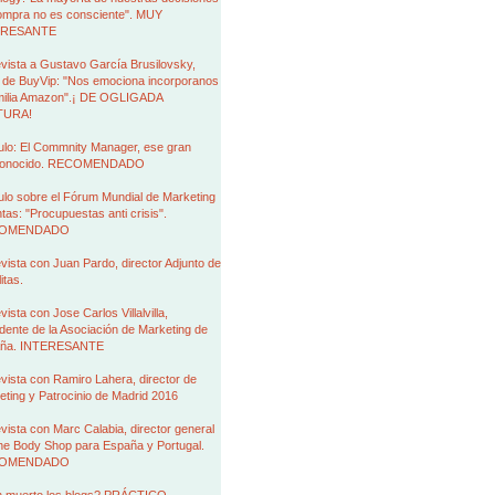
ompra no es consciente". MUY
ERESANTE
vista a Gustavo García Brusilovsky,
de BuyVip: "Nos emociona incorporanos
amilia Amazon".¡ DE OGLIGADA
TURA!
ulo: El Commnity Manager, ese gran
conocido. RECOMENDADO
ulo sobre el Fórum Mundial de Marketing
tas: "Procupuestas anti crisis".
OMENDADO
vista con Juan Pardo, director Adjunto de
itas.
vista con Jose Carlos Villalvilla,
dente de la Asociación de Marketing de
ña. INTERESANTE
vista con Ramiro Lahera, director de
ting y Patrocinio de Madrid 2016
vista con Marc Calabia, director general
he Body Shop para España y Portugal.
OMENDADO