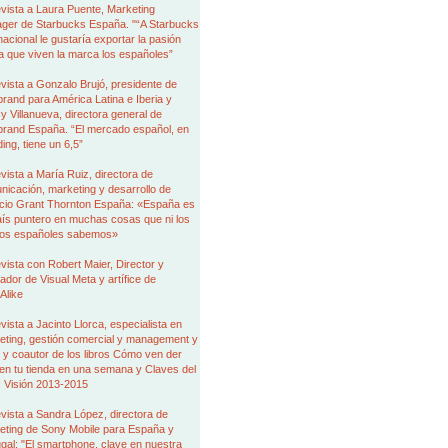
vista a Laura Puente, Marketing
ger de Starbucks España. "“A Starbucks
nacional le gustaría exportar la pasión
a que viven la marca los españoles”
vista a Gonzalo Brujó, presidente de
brand para América Latina e Iberia y
 Villanueva, directora general de
brand España. “El mercado español, en
ing, tiene un 6,5”
vista a María Ruiz, directora de
icación, marketing y desarrollo de
cio Grant Thornton España: «España es
aís puntero en muchas cosas que ni los
ios españoles sabemos»
vista con Robert Maier, Director y
dor de Visual Meta y artífice de
Alike
vista a Jacinto Llorca, especialista en
eting, gestión comercial y management y
 y coautor de los libros Cómo ven der
en tu tienda en una semana y Claves del
l: Visión 2013-2015
vista a Sandra López, directora de
eting de Sony Mobile para España y
gal: "El smartphone, clave en nuestra