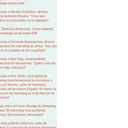
tegia empresarial"
vista a Mariano Castaños, director
al de Atento España: "Tiene que
izar el consumidor, no el regulador"
 Telefónica Empresas: Cómo implantar
strategia social media B2B
vista a Fernando Barrenechea, director
nacional de marketing de Zinkia. "Hay que
rse el complejo de ser españoles"
vista a Nick King, vicepresidente
nacional de istockphoto: "Quien crea que
be todo, fracasará"
vista a Nick Smith, socio global de
ting transformacional de Accenture y
 Luis Sancho, socio de marketing
activo de Accenture España “El nuevo rol
irector de marketing es el de director de
miento”
ulo sobre el Forum Mundial de Marketing
tas:“El marketing está perdiendo
encia. Necesitamos reinventarlo”
vista a Martin Lindstrom, autor de
logy:"La mayoría de nuestras decisiones