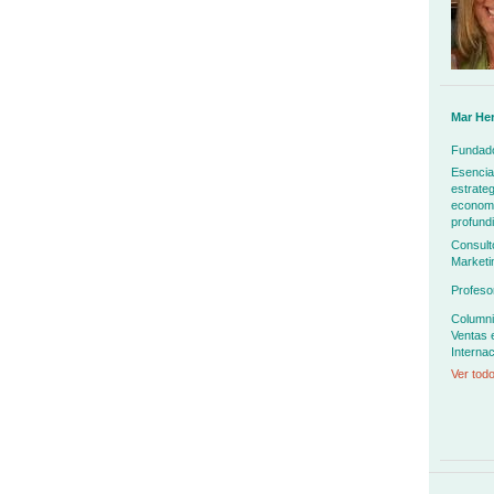
Mar He
Fundado
Esencia
estrateg
economía
profundi
Consult
Marketi
Profeso
Columni
Ventas 
Internac
Ver todo