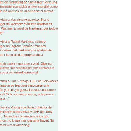
ctor de marketing de Samsung “Samsung
ña está reconocida a nivel mundial como
e los centros de excelencia creativos”
evista a Massimo Acquaviva, Brand
er de Wolfnoir: “Nuestro objetivo es
r Wolfnoir, al nivel de Hawkers, por todo el
o"
vista a Rafael Martínez, country
ger de Digilant España “muchos
sionales del marketing no acaban de
der la publicidad programática”
taje sobre marca personal: Elige por
uieres ser reconocido: por tu marca o
u posicionamiento personal
evista a Luis Carbajo, CEO de SoloStocks
Amazon es frecuentísimo parar una
ón y decir ¿le gustaría esto a nuestros
tes? Si la respuesta es no, volvemos a
ezar…”
vista a Rodrigo de Salas, director de
nicación corporativa y RSE de Leroy
in: “Nosotros comunicamos los que
os, no lo que nos gustaría hacer. No
mos Greenwhashing”