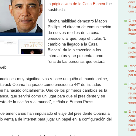
dire
la
página web de la Casa Blanca
fue
Espa
sustituida.
uno d
Entr
Mucha habilidad demostró Macon
Manag
Phillips, el director de comunicación
lleva
de nuevos medios de la casa
mund
presidencial que, bajo el titular, 'El
Entre
cambio ha llegado a la Casa
mana
Blanca', da la bienvenida a los
profe
internautas y se presenta como
enten
"una de las personas que estará
Repor
 web.
qué q
por t
aciones muy significativas y hace un guiño al mundo online,
Barack Obama ha jurado como presidente 44º de Estados
Entr
“En 
n ha nacido oficialmente. Uno de los primeros cambios es la
reuni
nca, que servirá como un lugar para que el presidente y su
clien
esto de la nación y al mundo", señala a Europa Press.
emp
Entre
de americanos han impulsado el viaje del presidente Obama a
comu
ventaja de internet para jugar un papel en la configuración del
Merl
hacem
hace