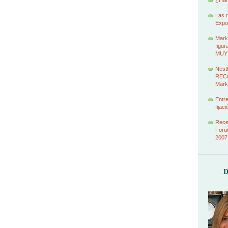
¿Han
Las 
Expo
Marke
figur
MUY
Nestl
RECO
Mark
Entr
fijac
Recet
Foru
2007
D