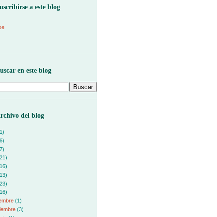
uscribirse a este blog
se
uscar en este blog
rchivo del blog
1)
6)
7)
21)
16)
13)
23)
16)
iembre
(1)
iembre
(3)