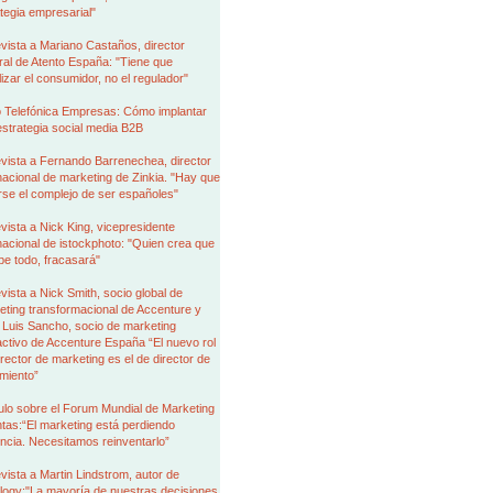
tegia empresarial"
vista a Mariano Castaños, director
al de Atento España: "Tiene que
izar el consumidor, no el regulador"
 Telefónica Empresas: Cómo implantar
strategia social media B2B
vista a Fernando Barrenechea, director
nacional de marketing de Zinkia. "Hay que
rse el complejo de ser españoles"
vista a Nick King, vicepresidente
nacional de istockphoto: "Quien crea que
be todo, fracasará"
vista a Nick Smith, socio global de
ting transformacional de Accenture y
 Luis Sancho, socio de marketing
activo de Accenture España “El nuevo rol
irector de marketing es el de director de
miento”
ulo sobre el Forum Mundial de Marketing
tas:“El marketing está perdiendo
encia. Necesitamos reinventarlo”
vista a Martin Lindstrom, autor de
logy:"La mayoría de nuestras decisiones