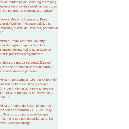
ctor de marketing de Samsung “Samsung
ña está reconocida a nivel mundial como
e los centros de excelencia creativos”
evista a Massimo Acquaviva, Brand
er de Wolfnoir: “Nuestro objetivo es
r Wolfnoir, al nivel de Hawkers, por todo el
o"
vista a Rafael Martínez, country
ger de Digilant España “muchos
sionales del marketing no acaban de
der la publicidad programática”
taje sobre marca personal: Elige por
uieres ser reconocido: por tu marca o
u posicionamiento personal
evista a Luis Carbajo, CEO de SoloStocks
Amazon es frecuentísimo parar una
ón y decir ¿le gustaría esto a nuestros
tes? Si la respuesta es no, volvemos a
ezar…”
vista a Rodrigo de Salas, director de
nicación corporativa y RSE de Leroy
in: “Nosotros comunicamos los que
os, no lo que nos gustaría hacer. No
mos Greenwhashing”