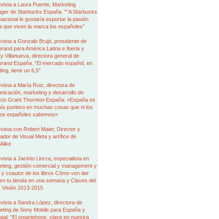
vista a Laura Puente, Marketing
ger de Starbucks España. "“A Starbucks
nacional le gustaría exportar la pasión
a que viven la marca los españoles”
vista a Gonzalo Brujó, presidente de
brand para América Latina e Iberia y
 Villanueva, directora general de
brand España. “El mercado español, en
ing, tiene un 6,5”
vista a María Ruiz, directora de
icación, marketing y desarrollo de
cio Grant Thornton España: «España es
aís puntero en muchas cosas que ni los
ios españoles sabemos»
vista con Robert Maier, Director y
dor de Visual Meta y artífice de
Alike
vista a Jacinto Llorca, especialista en
eting, gestión comercial y management y
 y coautor de los libros Cómo ven der
en tu tienda en una semana y Claves del
l: Visión 2013-2015
vista a Sandra López, directora de
eting de Sony Mobile para España y
gal: "El smartphone, clave en nuestra