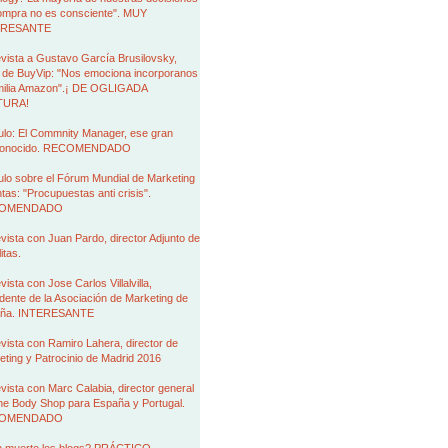
ompra no es consciente". MUY
ERESANTE
vista a Gustavo García Brusilovsky,
de BuyVip: "Nos emociona incorporanos
amilia Amazon".¡ DE OGLIGADA
TURA!
ulo: El Commnity Manager, ese gran
conocido. RECOMENDADO
ulo sobre el Fórum Mundial de Marketing
tas: "Procupuestas anti crisis".
OMENDADO
vista con Juan Pardo, director Adjunto de
itas.
vista con Jose Carlos Villalvilla,
dente de la Asociación de Marketing de
ña. INTERESANTE
vista con Ramiro Lahera, director de
ting y Patrocinio de Madrid 2016
vista con Marc Calabia, director general
he Body Shop para España y Portugal.
OMENDADO