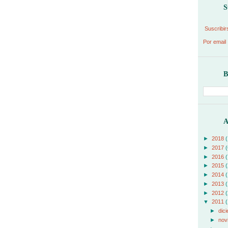
S
Suscribir
Por email
B
A
►
2018
(
►
2017
(
►
2016
(
►
2015
(
►
2014
(
►
2013
(
►
2012
(
▼
2011
(
►
dic
►
nov