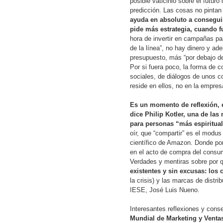
posible vaticinio sobre el futu
predicción. Las cosas no pintan
ayuda en absoluto a consegui
pide más estrategia, cuando f
hora de invertir en campañas pa
de la línea”, no hay dinero y a
presupuesto, más “por debajo de 
Por si fuera poco, la forma de 
sociales, de diálogos de unos c
reside en ellos, no en la empres
Es un momento de reflexión, 
dice Philip Kotler, una de la
para personas “más espiritua
oír, que “compartir” es el modus
científico de Amazon. Donde po
en el acto de compra del consum
Verdades y mentiras sobre por
existentes y sin excusas: los
la crisis) y las marcas de distri
IESE, José Luis Nueno.
Interesantes reflexiones y cons
Mundial de Marketing y Venta