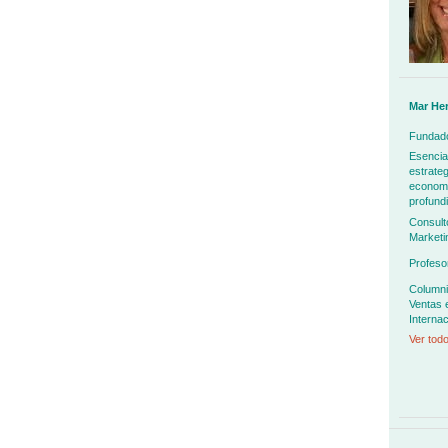
Mar He
Fundado
Esencia
estrateg
economía
profundi
Consult
Marketi
Profeso
Columni
Ventas 
Internac
Ver todo