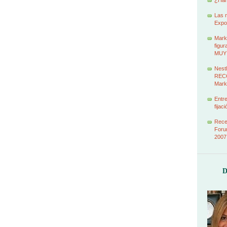
¿Han
Las 
Expo
Marke
figur
MUY
Nestl
RECO
Mark
Entr
fijac
Recet
Foru
2007
D