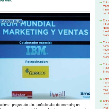
ventarlo”
Entre
Mana
Inter
con l
Entre
Inter
Nancy
Inter
brand
Entre
comun
nego
un p
prop
Entre
Funda
Shop
Entre
mark
autor
más 
retai
Entre
mark
ubieran preguntado a los profesionales del marketing un
Portu