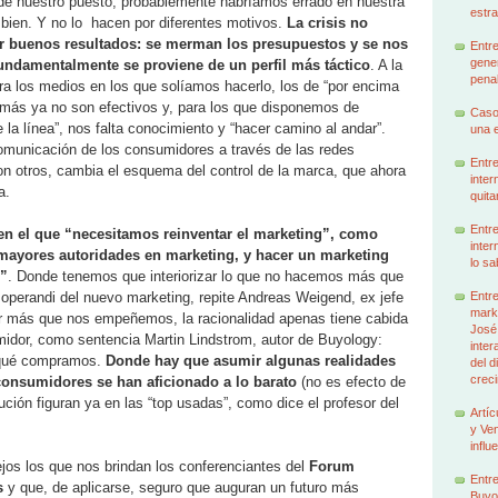
ro de nuestro puesto, probablemente habríamos errado en nuestra
estra
 bien. Y no lo hacen por diferentes motivos.
La crisis no
r buenos resultados: se merman los presupuestos y se nos
Entre
gener
undamentalmente se proviene de un perfil más táctico
. A la
penal
ra los medios en los que solíamos hacerlo, los de “por encima
demás ya no son efectivos y, para los que disponemos de
Caso
la línea”, nos falta conocimiento y “hacer camino al andar”.
una e
comunicación de los consumidores a través de las redes
Entre
on otros, cambia el esquema del control de la marca, que ahora
inter
a.
quita
Entre
en el que “necesitamos reinventar el marketing”, como
inter
s mayores autoridades en marketing, y hacer un marketing
lo sa
l”
. Donde tenemos que interiorizar lo que no hacemos más que
Entre
 operandi del nuevo marketing, repite Andreas Weigend, ex jefe
marke
r más que nos empeñemos, la racionalidad apenas tiene cabida
José
idor, como sentencia Martin Lindstrom, autor de Buyology:
inter
 qué compramos.
Donde hay que asumir algunas realidades
del d
creci
 consumidores se han aficionado a lo barato
(no es efecto de
bución figuran ya en las “top usadas”, como dice el profesor del
Artíc
y Ven
influ
ejos los que nos brindan los conferenciantes del
Forum
Entre
s
y que, de aplicarse, seguro que auguran un futuro más
Buyo