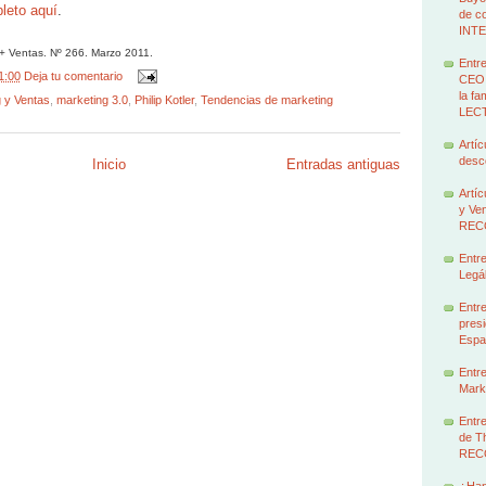
pleto aquí
.
de c
INT
+ Ventas. Nº 266. Marzo 2011.
Entre
1:00
Deja tu comentario
CEO 
la f
 y Ventas
,
marketing 3.0
,
Philip Kotler
,
Tendencias de marketing
LEC
Artíc
des
Inicio
Entradas antiguas
Artíc
y Ven
REC
Entre
Legál
Entre
presi
Espa
Entre
Marke
Entre
de T
REC