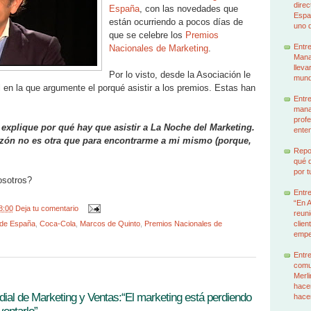
dire
España
, con las novedades que
Espa
están ocurriendo a pocos días de
uno d
que se celebre los
Premios
Entr
Nacionales de Marketing
.
Manag
lleva
Por lo visto, desde la Asociación le
mund
 en la que argumente el porqué asistir a los premios. Estas han
Entre
mana
profe
 explique por qué hay que asistir a La Noche del Marketing.
enten
azón no es otra que para encontrarme a mi mismo (porque,
Repor
qué q
por t
osotros?
Entr
“En 
8:00
Deja tu comentario
reuni
 de España
,
Coca-Cola
,
Marcos de Quinto
,
Premios Nacionales de
clien
emp
Entre
comu
Merl
hacem
ial de Marketing y Ventas:“El marketing está perdiendo
hace