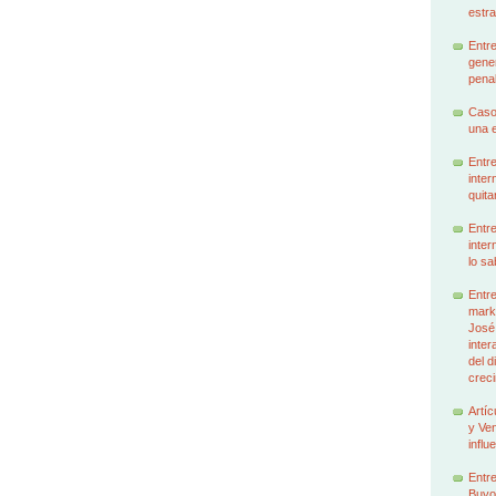
estra
Entre
gener
penal
Caso
una e
Entre
inter
quita
Entre
inter
lo sa
Entre
marke
José
inter
del d
creci
Artíc
y Ven
influ
Entre
Buyo