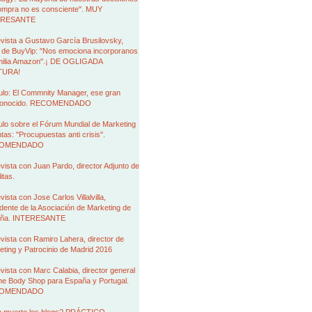
ompra no es consciente". MUY
ERESANTE
vista a Gustavo García Brusilovsky,
de BuyVip: "Nos emociona incorporanos
amilia Amazon".¡ DE OGLIGADA
TURA!
ulo: El Commnity Manager, ese gran
conocido. RECOMENDADO
ulo sobre el Fórum Mundial de Marketing
tas: "Procupuestas anti crisis".
OMENDADO
vista con Juan Pardo, director Adjunto de
itas.
vista con Jose Carlos Villalvilla,
dente de la Asociación de Marketing de
ña. INTERESANTE
vista con Ramiro Lahera, director de
ting y Patrocinio de Madrid 2016
vista con Marc Calabia, director general
he Body Shop para España y Portugal.
OMENDADO