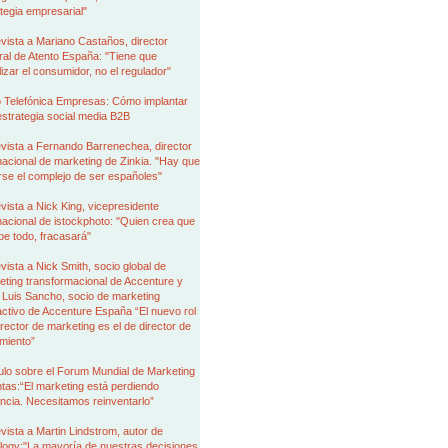
tegia empresarial"
vista a Mariano Castaños, director
al de Atento España: "Tiene que
izar el consumidor, no el regulador"
 Telefónica Empresas: Cómo implantar
strategia social media B2B
vista a Fernando Barrenechea, director
nacional de marketing de Zinkia. "Hay que
rse el complejo de ser españoles"
vista a Nick King, vicepresidente
nacional de istockphoto: "Quien crea que
be todo, fracasará"
vista a Nick Smith, socio global de
ting transformacional de Accenture y
 Luis Sancho, socio de marketing
activo de Accenture España “El nuevo rol
irector de marketing es el de director de
miento”
ulo sobre el Forum Mundial de Marketing
tas:“El marketing está perdiendo
encia. Necesitamos reinventarlo”
vista a Martin Lindstrom, autor de
logy:"La mayoría de nuestras decisiones