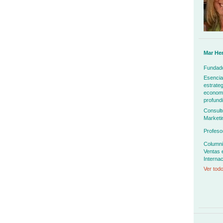
Mar He
Fundado
Esencia
estrateg
economía
profundi
Consult
Marketi
Profeso
Columni
Ventas 
Internac
Ver todo