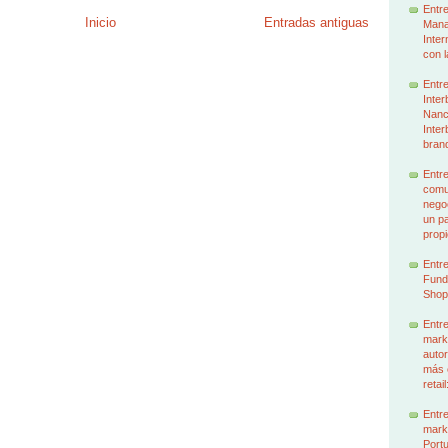
Entre
Inicio
Entradas antiguas
Mana
Inter
con l
Entre
Inter
Nancy
Inter
brand
Entre
comun
nego
un p
prop
Entre
Funda
Shop
Entre
mark
autor
más 
retai
Entre
mark
Portu