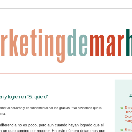
E
 y logren en "Si, quiero"
Entre
ablar al corazón y es fundamental dar las gracias. “No olvidemos que la
Head
rda.
Expre
manga
indiferencia no es poco, pero aun cuando hayan logrado que el
Entre
da un duro camino por recorrer. En este número dejaremos que