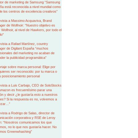
ctor de marketing de Samsung “Samsung
ña está reconocida a nivel mundial como
e los centros de excelencia creativos”
evista a Massimo Acquaviva, Brand
er de Wolfnoir: “Nuestro objetivo es
r Wolfnoir, al nivel de Hawkers, por todo el
o"
vista a Rafael Martínez, country
ger de Digilant España “muchos
sionales del marketing no acaban de
der la publicidad programática”
taje sobre marca personal: Elige por
uieres ser reconocido: por tu marca o
u posicionamiento personal
evista a Luis Carbajo, CEO de SoloStocks
Amazon es frecuentísimo parar una
ón y decir ¿le gustaría esto a nuestros
tes? Si la respuesta es no, volvemos a
ezar…”
vista a Rodrigo de Salas, director de
nicación corporativa y RSE de Leroy
in: “Nosotros comunicamos los que
os, no lo que nos gustaría hacer. No
mos Greenwhashing”