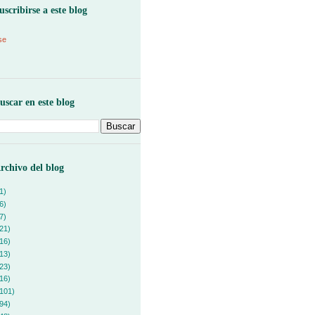
uscribirse a este blog
se
uscar en este blog
rchivo del blog
1)
6)
7)
21)
16)
13)
23)
16)
101)
94)