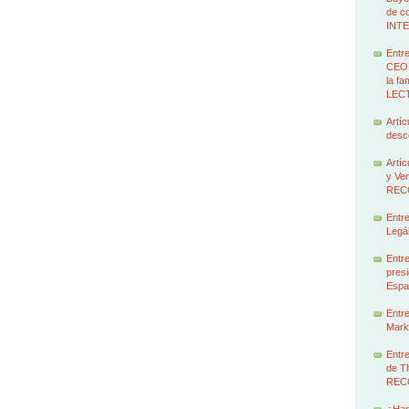
de c
INT
Entre
CEO 
la f
LEC
Artíc
des
Artíc
y Ven
REC
Entre
Legál
Entre
presi
Espa
Entre
Marke
Entre
de T
REC