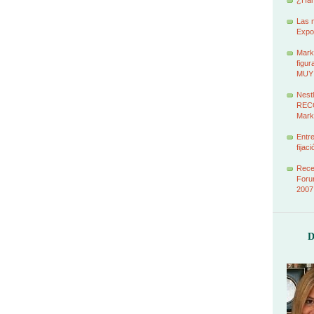
¿Han
Las 
Expo
Marke
figur
MUY
Nestl
RECO
Mark
Entr
fijac
Recet
Foru
2007
D