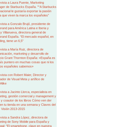
vista a Laura Puente, Marketing
ger de Starbucks España. "“A Starbucks
nacional le gustaría exportar la pasión
a que viven la marca los españoles”
vista a Gonzalo Brujó, presidente de
brand para América Latina e Iberia y
 Villanueva, directora general de
brand España. “El mercado español, en
ing, tiene un 6,5”
vista a María Ruiz, directora de
icación, marketing y desarrollo de
cio Grant Thornton España: «España es
aís puntero en muchas cosas que ni los
ios españoles sabemos»
vista con Robert Maier, Director y
dor de Visual Meta y artífice de
Alike
vista a Jacinto Llorca, especialista en
eting, gestión comercial y management y
 y coautor de los libros Cómo ven der
en tu tienda en una semana y Claves del
l: Visión 2013-2015
vista a Sandra López, directora de
eting de Sony Mobile para España y
gal: "El smartphone, clave en nuestra