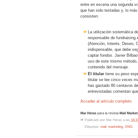
entre en escena una segunda v
que han sido testadas y, lo má
consisten:
La utilización sistemática 
responsable de fundraising 
(Atención, Interés, Deseo, 
indispensable, que debe segu
captar fondos. Javier Bilba
uso de este mismo método, p
contenido del mensaje.
El titular
tiene su peso espe
titular se lee cinco veces m
has gastado 80 centavos de 
entrevistadas comentan que e
Acceder al artículo completo
Mar Heras
para la revista
Mail Market
Publicado por
Mar Heras
a las
16:2
Etiquetas:
mail
,
marketing
,
ONG