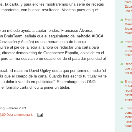
dire
oz,
la carta
, y para ello les mostraremos una serie de recetas
Espa
s importante, con buenos resultados. Veamos pues en qué
uno d
Entr
Manag
lleva
de un método ayuda a captar fondos. Francisco Álvarez,
mund
en BrainTeam, señala que el seguimiento del
método AIDCA
Convicción y Acción) es una herramienta de trabajo
Entre
mana
irse al pie de la letra a la hora de redactar una carta para
profe
o, director demarketing de Greenpeace España, coincide en el
enten
ero afirma desviarse en ocasiones de él para dar prioridad al
Repor
qué q
cial. El maestro David Ogilvy decía que por término medio “el
por t
ás que el cuerpo de la carta. Cuando has escrito tu titular ya te
tu dólar invertido en publicidad”. Sin embargo, las ONGs
Entr
“En 
l formato carta dificulta poner un titular.
reuni
clien
emp
ing
. Febrero 2003.
Entre
comu
4:00
Deja tu comentario
Merl
hacem
hace