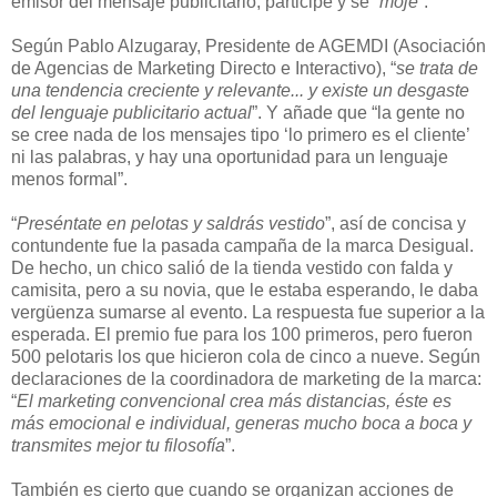
emisor del mensaje publicitario, participe y se “
moje
”.
Según Pablo Alzugaray, Presidente de AGEMDI (Asociación
de Agencias de Marketing Directo e Interactivo), “
se trata de
una tendencia creciente y relevante... y existe un desgaste
del lenguaje publicitario actual
”. Y añade que “la gente no
se cree nada de los mensajes tipo ‘lo primero es el cliente’
ni las palabras, y hay una oportunidad para un lenguaje
menos formal”.
“
Preséntate en pelotas y saldrás vestido
”, así de concisa y
contundente fue la pasada campaña de la marca Desigual.
De hecho, un chico salió de la tienda vestido con falda y
camisita, pero a su novia, que le estaba esperando, le daba
vergüenza sumarse al evento. La respuesta fue superior a la
esperada. El premio fue para los 100 primeros, pero fueron
500 pelotaris los que hicieron cola de cinco a nueve. Según
declaraciones de la coordinadora de marketing de la marca:
“
El marketing convencional crea más distancias, éste es
más emocional e individual, generas mucho boca a boca y
transmites mejor tu filosofía
”.
También es cierto que cuando se organizan acciones de