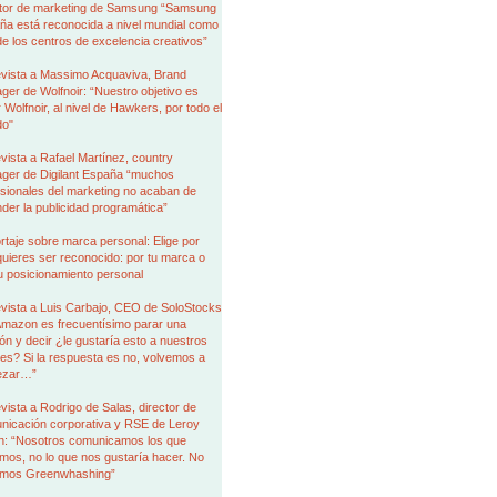
ctor de marketing de Samsung “Samsung
ña está reconocida a nivel mundial como
e los centros de excelencia creativos”
evista a Massimo Acquaviva, Brand
er de Wolfnoir: “Nuestro objetivo es
r Wolfnoir, al nivel de Hawkers, por todo el
o"
vista a Rafael Martínez, country
ger de Digilant España “muchos
sionales del marketing no acaban de
der la publicidad programática”
taje sobre marca personal: Elige por
uieres ser reconocido: por tu marca o
u posicionamiento personal
evista a Luis Carbajo, CEO de SoloStocks
Amazon es frecuentísimo parar una
ón y decir ¿le gustaría esto a nuestros
tes? Si la respuesta es no, volvemos a
ezar…”
vista a Rodrigo de Salas, director de
nicación corporativa y RSE de Leroy
in: “Nosotros comunicamos los que
os, no lo que nos gustaría hacer. No
mos Greenwhashing”