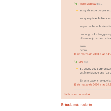
Pedro Molleda
dijo...
estoy de acuerdo que está
aunque quizás hubiera esp
lo que me llama la atenció
propongo a los bloggers 
el homenaje de una de las
salu2
pedro
11 de marzo de 2010 a las 14:
Mar
dijo...
Sí, puede que sorprenda 
están reflejando una "bar
En este caso, creo que la
11 de marzo de 2010 a las 14:
Publicar un comentario
Entrada más reciente