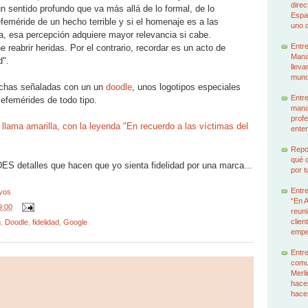
dire
n sentido profundo que va más allá de lo formal, de lo
Espa
efeméride de un hecho terrible y si el homenaje es a las
uno d
sta, esa percepción adquiere mayor relevancia si cabe.
Entr
reabrir heridas. Por el contrario, recordar es un acto de
Manag
d".
lleva
mund
fechas señaladas con un un
doodle
, unos logotipos especiales
Entre
efemérides de todo tipo.
mana
profe
 llama amarilla, con la leyenda "En recuerdo a las víctimas del
enten
Repor
qué q
 detalles que hacen que yo sienta fidelidad por una marca...
por t
Entr
vos
“En 
9:00
reuni
clien
g
,
Doodle
,
fidelidad
,
Google
emp
Entre
comu
Merl
hacem
hace