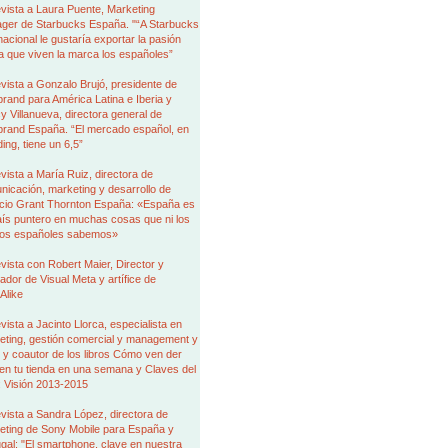
vista a Laura Puente, Marketing
ger de Starbucks España. "“A Starbucks
nacional le gustaría exportar la pasión
a que viven la marca los españoles”
vista a Gonzalo Brujó, presidente de
brand para América Latina e Iberia y
 Villanueva, directora general de
brand España. “El mercado español, en
ing, tiene un 6,5”
vista a María Ruiz, directora de
icación, marketing y desarrollo de
cio Grant Thornton España: «España es
aís puntero en muchas cosas que ni los
ios españoles sabemos»
vista con Robert Maier, Director y
dor de Visual Meta y artífice de
Alike
vista a Jacinto Llorca, especialista en
eting, gestión comercial y management y
 y coautor de los libros Cómo ven der
en tu tienda en una semana y Claves del
l: Visión 2013-2015
vista a Sandra López, directora de
eting de Sony Mobile para España y
gal: "El smartphone, clave en nuestra