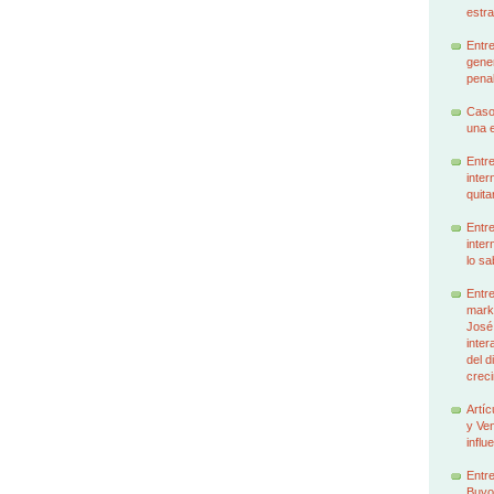
estra
Entre
gener
penal
Caso
una e
Entre
inter
quita
Entre
inter
lo sa
Entre
marke
José
inter
del d
creci
Artíc
y Ven
influ
Entre
Buyo