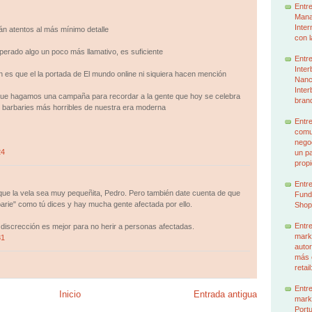
Entre
Mana
Inter
n atentos al más mínimo detalle
con l
erado algo un poco más llamativo, es suficiente
Entre
Inter
n es que el la portada de El mundo online ni siquiera hacen mención
Nancy
Inter
que hagamos una campaña para recordar a la gente que hoy se celebra
brand
 barbaries más horribles de nuestra era moderna
Entre
comun
nego
24
un p
prop
Entre
que la vela sea muy pequeñita, Pedro. Pero también date cuenta de que
Funda
barie" como tú dices y hay mucha gente afectada por ello.
Shop
Entre
 discrección es mejor para no herir a personas afectadas.
mark
31
autor
más 
retai
Entre
Inicio
Entrada antigua
mark
Portu