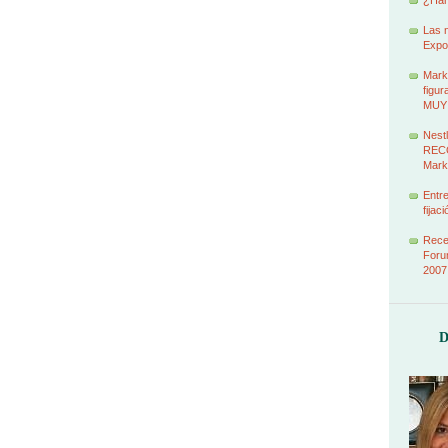
¿Han
Las 
Expo
Marke
figur
MUY
Nestl
RECO
Mark
Entr
fijac
Recet
Foru
2007
D