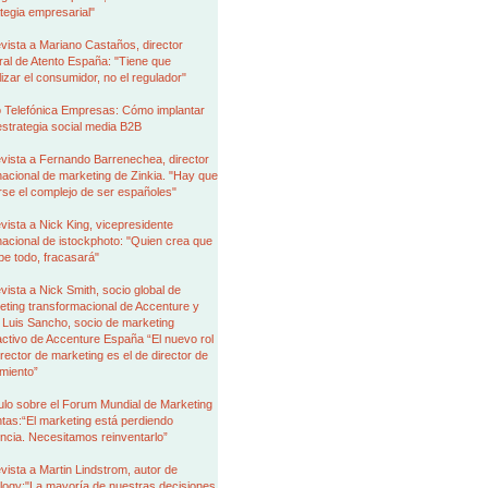
tegia empresarial"
vista a Mariano Castaños, director
al de Atento España: "Tiene que
izar el consumidor, no el regulador"
 Telefónica Empresas: Cómo implantar
strategia social media B2B
vista a Fernando Barrenechea, director
nacional de marketing de Zinkia. "Hay que
rse el complejo de ser españoles"
vista a Nick King, vicepresidente
nacional de istockphoto: "Quien crea que
be todo, fracasará"
vista a Nick Smith, socio global de
ting transformacional de Accenture y
 Luis Sancho, socio de marketing
activo de Accenture España “El nuevo rol
irector de marketing es el de director de
miento”
ulo sobre el Forum Mundial de Marketing
tas:“El marketing está perdiendo
encia. Necesitamos reinventarlo”
vista a Martin Lindstrom, autor de
logy:"La mayoría de nuestras decisiones