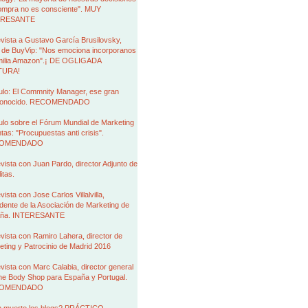
ompra no es consciente". MUY
ERESANTE
vista a Gustavo García Brusilovsky,
de BuyVip: "Nos emociona incorporanos
amilia Amazon".¡ DE OGLIGADA
TURA!
ulo: El Commnity Manager, ese gran
conocido. RECOMENDADO
ulo sobre el Fórum Mundial de Marketing
tas: "Procupuestas anti crisis".
OMENDADO
vista con Juan Pardo, director Adjunto de
itas.
vista con Jose Carlos Villalvilla,
dente de la Asociación de Marketing de
ña. INTERESANTE
vista con Ramiro Lahera, director de
ting y Patrocinio de Madrid 2016
vista con Marc Calabia, director general
he Body Shop para España y Portugal.
OMENDADO