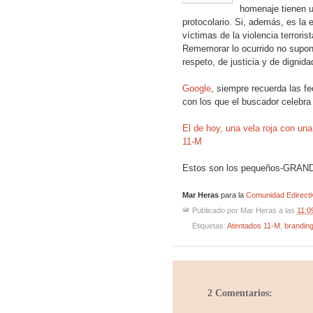
homenaje tienen u
protocolario. Si, además, es la 
víctimas de la violencia terrori
Rememorar lo ocurrido no supone 
respeto, de justicia y de dignida
Google
, siempre recuerda las 
con los que el buscador celebra 
El de hoy, una vela roja con una
11-M
.
Estos son los pequeños-GRANDES
.
Mar Heras
para la
Comunidad Edirecti
Publicado por
Mar Heras
a las
11:0
Etiquetas:
Atentados 11-M
,
brandin
2 Comentarios: