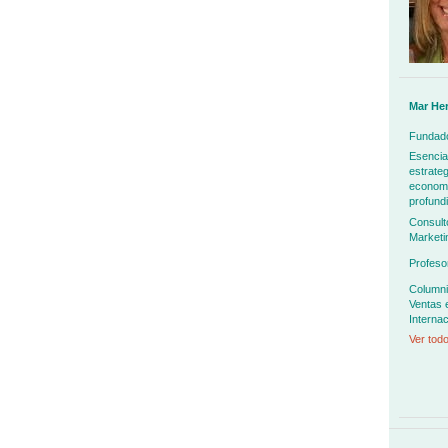
Mar He
Fundado
Esencia
estrateg
economía
profundi
Consult
Marketi
Profeso
Columni
Ventas 
Internac
Ver todo