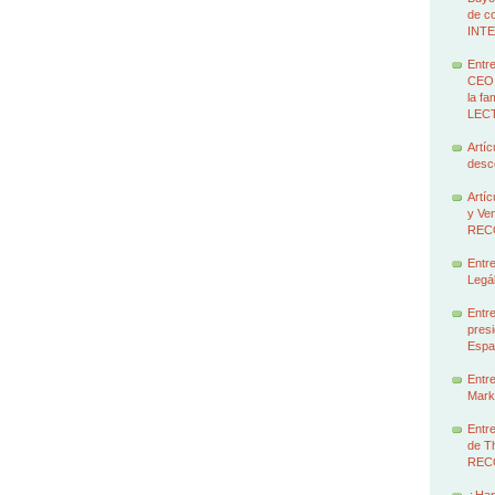
de c
INT
Entre
CEO 
la f
LEC
Artíc
des
Artíc
y Ven
REC
Entre
Legál
Entre
presi
Espa
Entre
Marke
Entre
de T
REC