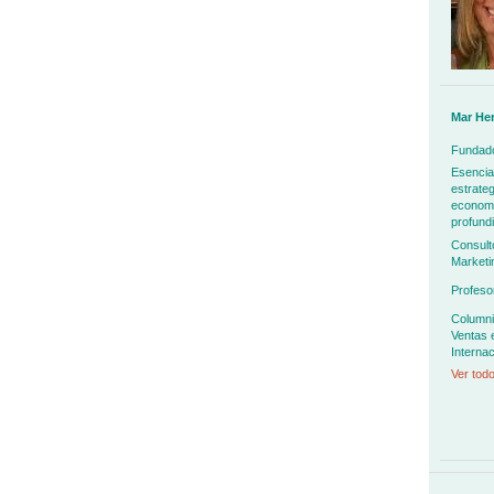
Mar He
Fundado
Esencia
estrateg
economía
profundi
Consult
Marketi
Profeso
Columni
Ventas 
Internac
Ver todo