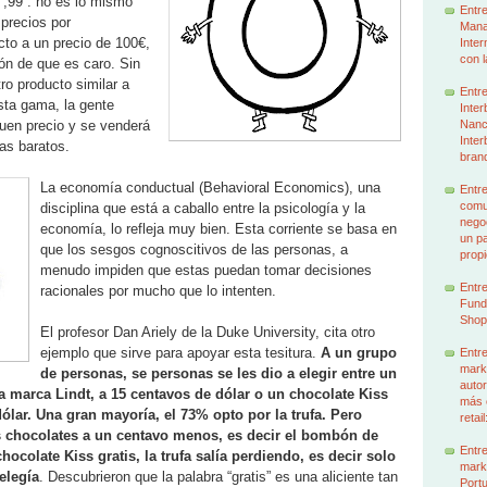
“,99”: no es lo mismo
Entre
 precios por
Mana
to a un precio de 100€,
Inter
con l
ón de que es caro. Sin
ro producto similar a
Entre
sta gama, la gente
Inter
uen precio y se venderá
Nancy
Inter
as baratos.
brand
La economía cond
uctual (Behavioral Economics), una
Entre
comun
disciplina que está a caballo entre la psicología y la
nego
economía, lo refleja muy bien. Esta corriente se basa en
un p
que los sesgos cognoscitivos de las personas, a
prop
menudo impiden que estas puedan tomar decisiones
Entre
racionales por mucho que lo intenten.
Funda
Shop
El profesor Dan Ariely de la Duke University, cita otro
ejemplo que sirve para apoyar esta tesitura.
A un grupo
Entre
mark
de personas, se personas se les dio a elegir entre un
autor
a marca Lindt, a 15 centavos de dólar o un chocolate Kiss
más 
ólar. Una gran mayoría, el 73% opto por la trufa. Pero
retai
 chocolates a un centavo menos, es decir el bombón de
Entre
chocolate Kiss gratis, la trufa salía perdiendo, es decir solo
mark
elegía
. Descubrieron que la palabra “gratis” es una aliciente tan
Portu