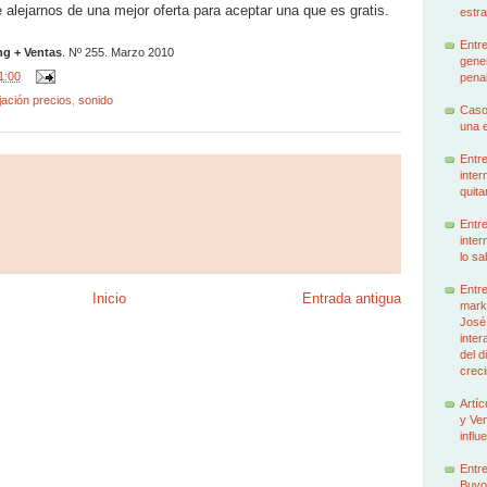
alejarnos de una mejor oferta para aceptar una que es gratis.
estra
Entre
ng + Ventas
. Nº 255. Marzo 2010
gener
1:00
penal
jación precios
,
sonido
Caso
una e
Entre
inter
quita
Entre
inter
lo sa
Entre
Inicio
Entrada antigua
marke
José
inter
del d
creci
Artíc
y Ven
influ
Entre
Buyo