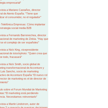
tegia empresarial"
vista a Mariano Castaños, director
al de Atento España: "Tiene que
izar el consumidor, no el regulador"
 Telefónica Empresas: Cómo implantar
strategia social media B2B
vista a Fernando Barrenechea, director
nacional de marketing de Zinkia. "Hay que
rse el complejo de ser españoles"
vista a Nick King, vicepresidente
nacional de istockphoto: "Quien crea que
be todo, fracasará"
vista a Nick Smith, socio global de
ting transformacional de Accenture y
 Luis Sancho, socio de marketing
activo de Accenture España “El nuevo rol
irector de marketing es el de director de
miento”
ulo sobre el Forum Mundial de Marketing
tas:“El marketing está perdiendo
encia. Necesitamos reinventarlo”
vista a Martin Lindstrom, autor de
logy:"La mayoría de nuestras decisiones