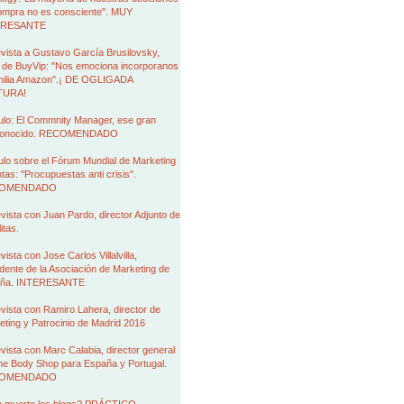
ompra no es consciente". MUY
ERESANTE
vista a Gustavo García Brusilovsky,
de BuyVip: "Nos emociona incorporanos
amilia Amazon".¡ DE OGLIGADA
TURA!
ulo: El Commnity Manager, ese gran
conocido. RECOMENDADO
ulo sobre el Fórum Mundial de Marketing
tas: "Procupuestas anti crisis".
OMENDADO
vista con Juan Pardo, director Adjunto de
itas.
vista con Jose Carlos Villalvilla,
dente de la Asociación de Marketing de
ña. INTERESANTE
vista con Ramiro Lahera, director de
ting y Patrocinio de Madrid 2016
vista con Marc Calabia, director general
he Body Shop para España y Portugal.
OMENDADO