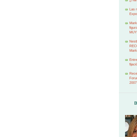
¿Han
Las 
Expo
Marke
figur
MUY
Nestl
RECO
Mark
Entr
fijac
Recet
Foru
2007
D