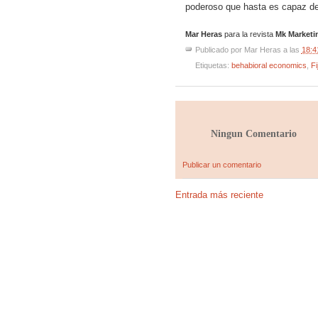
poderoso que hasta es capaz de 
Mar Heras
para la revista
Mk Marketi
Publicado por
Mar Heras
a las
18:4
Etiquetas:
behabioral economics
,
Fi
Ningun Comentario
Publicar un comentario
Entrada más reciente