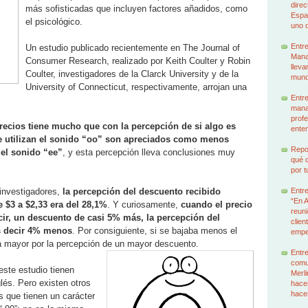
dire
más sofisticadas que incluyen factores añadidos, como
Espa
el psicológico.
uno d
Entr
Un estudio publicado recientemente en The Journal of
Manag
Consumer Research, realizado por Keith Coulter y Robin
lleva
Coulter, investigadores de la Clarck University y de la
mund
University of Connecticut, respectivamente, arrojan una
Entre
mana
profe
precios tiene mucho que con la percepción de si algo es
enten
ue utilizan el sonido “oo” son apreciados como menos
Repor
 el sonido “ee”
, y esta percepción lleva conclusiones muy
qué q
por t
investigadores,
la percepción del descuento recibido
Entr
“En 
 $3 a $2,33 era del 28,1%
. Y curiosamente,
cuando el precio
reuni
ecir, un descuento de casi 5% más, la percepción del
clien
s decir 4% menos
. Por consiguiente, si se bajaba menos el
emp
ra mayor por la percepción de un mayor descuento.
Entre
comu
este estudio tienen
Merl
lés. Pero existen otros
hacem
hace
s que tienen un carácter