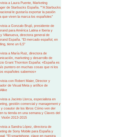
vista a Laura Puente, Marketing
ger de Starbucks España. "“A Starbucks
nacional le gustaría exportar la pasión
a que viven la marca los españoles”
vista a Gonzalo Brujó, presidente de
brand para América Latina e Iberia y
 Villanueva, directora general de
brand España. “El mercado español, en
ing, tiene un 6,5”
vista a María Ruiz, directora de
icación, marketing y desarrollo de
cio Grant Thornton España: «España es
aís puntero en muchas cosas que ni los
ios españoles sabemos»
vista con Robert Maier, Director y
dor de Visual Meta y artífice de
Alike
vista a Jacinto Llorca, especialista en
eting, gestión comercial y management y
 y coautor de los libros Cómo ven der
en tu tienda en una semana y Claves del
l: Visión 2013-2015
vista a Sandra López, directora de
eting de Sony Mobile para España y
gal: "El smartphone, clave en nuestra