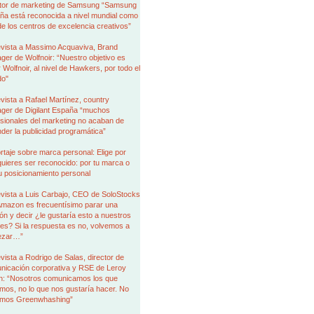
ctor de marketing de Samsung “Samsung
ña está reconocida a nivel mundial como
e los centros de excelencia creativos”
evista a Massimo Acquaviva, Brand
er de Wolfnoir: “Nuestro objetivo es
r Wolfnoir, al nivel de Hawkers, por todo el
o"
vista a Rafael Martínez, country
ger de Digilant España “muchos
sionales del marketing no acaban de
der la publicidad programática”
taje sobre marca personal: Elige por
uieres ser reconocido: por tu marca o
u posicionamiento personal
evista a Luis Carbajo, CEO de SoloStocks
Amazon es frecuentísimo parar una
ón y decir ¿le gustaría esto a nuestros
tes? Si la respuesta es no, volvemos a
ezar…”
vista a Rodrigo de Salas, director de
nicación corporativa y RSE de Leroy
in: “Nosotros comunicamos los que
os, no lo que nos gustaría hacer. No
mos Greenwhashing”