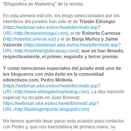
“Blogosfera de Marketing” de la revista.
En esta primera edición, los blogs seleccionados por los
miembros del jurados han sido el de
Tristán Elósegui
(
https://webmail.wke.es/exchweb/bin/redir.asp?
URL=http://tristanelosegui.com
), el de
Roberto Carreras
(
http://robertocarreras.es/
) y el de
Borja Muñoz y Jaime
Valverde
(
https://webmail.wke.es/exchweb/bin/redir.asp?
URL=http://marketingtakeaway.com/
),
que se han llevado,
respectivamente, el primer, segundo y tercer premio.
Y como menciones especiales del jurado está uno de
los blogueros con más éxito en la comunidad
edirectivos.com, Pedro Molleda
(
https://webmail.wke.es/exchweb/bin/redir.asp?
URL=http://www.elblogdelmarketing.com
). La otra mención
especial ha recaído en Juan Boronat:
https://webmail.wke.es/exchweb/bin/redir.asp?
URL=http://lasblogenpunto.blogspot.com
).
No hemos querido dejar pasar esta ocasión para contactar
con Pedro y, que nos transmitiera de primera mano, su