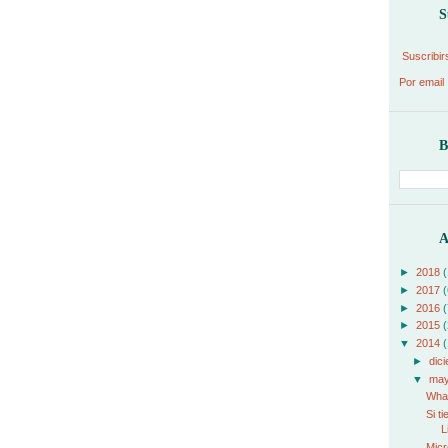
S
Suscribir
Por email
B
A
►
2018
(
►
2017
(
►
2016
(
►
2015
(
▼
2014
(
►
dic
▼
ma
What
Si t
L
Micr