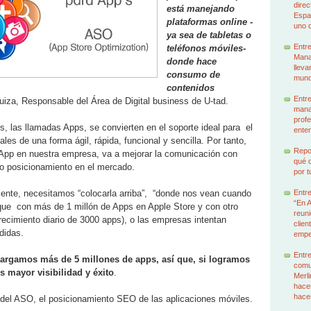
dire
está manejando
Espa
plataformas online -
uno d
ya sea de tabletas o
Entr
teléfonos móviles-
Manag
donde hace
lleva
consumo de
mund
contenidos
Entre
iza, Responsable del Área de Digital business de U-tad.
mana
profe
es, las llamadas Apps, se convierten en el soporte ideal para el
enten
les de una forma ágil, rápida, funcional y sencilla. Por tanto,
Repor
 App en nuestra empresa, va a mejorar la comunicación con
qué q
o posicionamiento en el mercado.
por t
ciente, necesitamos “colocarla arriba”, “donde nos vean cuando
Entr
“En 
que con más de 1 millón de Apps en Apple Store y con otro
reuni
recimiento diario de 3000 apps), o las empresas intentan
clien
didas.
emp
Entre
rgamos más de 5 millones de apps, así que, si logramos
comu
 mayor visibilidad y éxito
.
Merl
hacem
hace
del ASO, el posicionamiento SEO de las aplicaciones móviles.