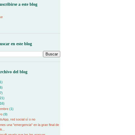
uscribirse a este blog
se
uscar en este blog
rchivo del blog
1)
6)
7)
21)
16)
iembre
(1)
yo
(9)
sApp, red social sí o no
ienes una "emergencia" en la gran final de
is...
osoft revela que las las marcas