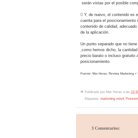
serán vistas por el posible com

Y, de nuevo, el contenido es 
cuenta para el posicionamiento e
contenido de calidad, adecuado
de la aplicación.
Un punto separado que no tiene 
,como hemos dicho, la cantidad
precio barato o incluso gratuit
posicionamiento.
Fuente: Mar Heras. Revista Marketing +
Publicado por
Mar Heras
a las
12:4
Etiquetas:
marketing móvil
,
Posicio
3 Comentarios: