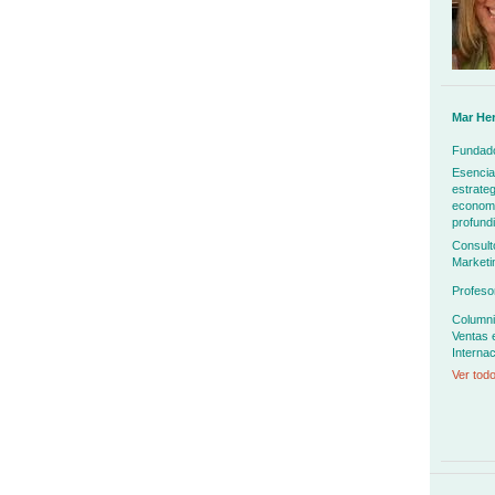
Mar He
Fundado
Esencia
estrateg
economía
profundi
Consult
Marketi
Profeso
Columni
Ventas 
Internac
Ver todo