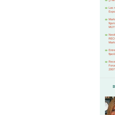
¿Han
Las 
Expo
Marke
figur
MUY
Nestl
RECO
Mark
Entr
fijac
Recet
Foru
2007
D