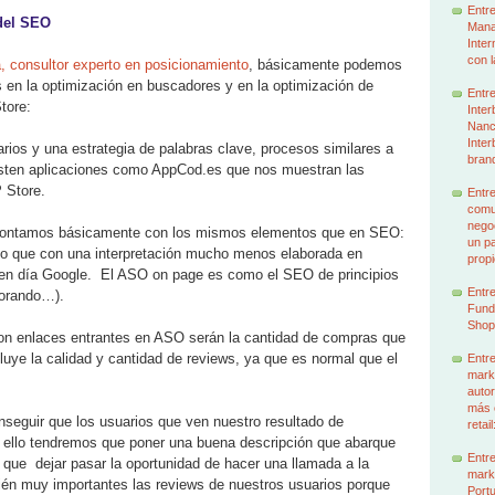
Entre
 del SEO
Mana
Inter
con l
 consultor experto en posicionamiento
, básicamente podemos
en la optimización en buscadores y en la optimización de
Entre
tore:
Inter
Nancy
Inter
ios y una estrategia de palabras clave, procesos similares a
brand
sten aplicaciones como AppCod.es que nos muestran las
 Store.
Entre
comun
nego
ontamos básicamente con los mismos elementos que en SEO:
un p
solo que con una interpretación mucho menos elaborada en
prop
en día Google. El ASO on page es como el SEO de principios
Entre
jorando…).
Funda
Shop
on enlaces entrantes en ASO serán la cantidad de compras que
luye la calidad y cantidad de reviews, ya que es normal que el
Entre
mark
autor
más 
seguir que los usuarios que ven nuestro resultado de
retai
a ello tendremos que poner una buena descripción que abarque
Entre
 que dejar pasar la oportunidad de hacer una llamada a la
mark
ién muy importantes las reviews de nuestros usuarios porque
Portu