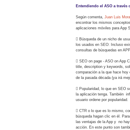
Entendiendo el ASO a través
Según comenta,
Juan Luis Mora,
encontrar los mismos conceptos 
aplicaciones móviles para App S

Búsqueda de un nicho de usuar
los usados en SEO: Incluso exi
consultas de búsquedas en APP

SEO on page - ASO on App C
title, description y keywords, 
comparación a la que hace hoy 
de la pasada década (ya irá me

Popularidad, lo que en SEO s
la aplicación tenga. También inf
usuario ordene por popularidad.

CTR o lo que es lo mismo, con
búsqueda hagan clic en él. Par
las ventajas de la App y no hay
acción. En este punto son tamb