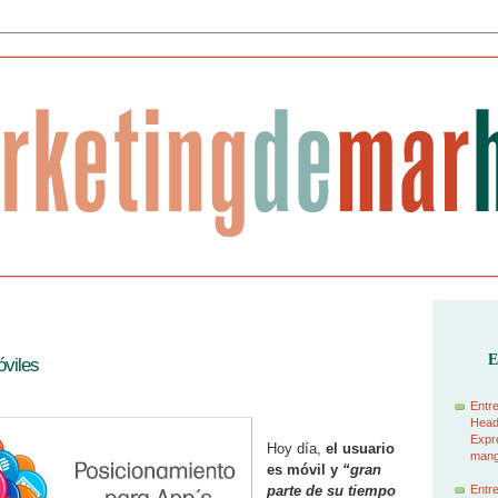
E
viles
Entre
Head
Expre
Hoy día,
el usuario
manga
es móvil y
“gran
parte de su tiempo
Entre