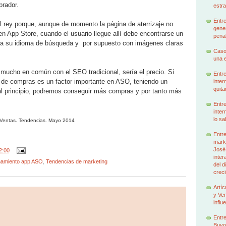
prador.
estra
Entre
el rey porque, aunque de momento la página de aterrizaje no
gener
n App Store, cuando el usuario llegue allí debe encontrarse un
penal
 a su idioma de búsqueda y por supuesto con imágenes claras
Caso
una e
mucho en común con el SEO tradicional, sería el precio. Si
Entre
 de compras es un factor importante en ASO, teniendo un
inter
quita
o al principio, podremos conseguir más compras y por tanto más
Entre
inter
lo sa
 Ventas. Tendencias. Mayo 2014
Entre
marke
José
2:00
inter
namiento app ASO
,
Tendencias de marketing
del d
creci
Artíc
y Ven
influ
Entre
Buyo