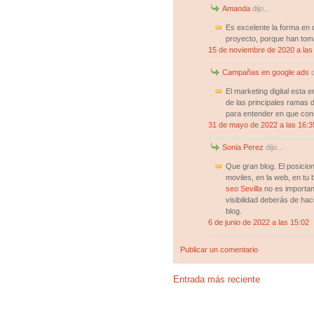
Amanda
dijo...
Es excelente la forma en
proyecto, porque han tom
15 de noviembre de 2020 a las
Campañas en google ads
d
El marketing digital esta
de las principales ramas 
para entender en que cons
31 de mayo de 2022 a las 16:3
Sonia Perez
dijo...
Que gran blog. El posicio
moviles, en la web, en tu 
seo Sevilla
no es importan
visibilidad deberás de hac
blog.
6 de junio de 2022 a las 15:02
Publicar un comentario
Entrada más reciente