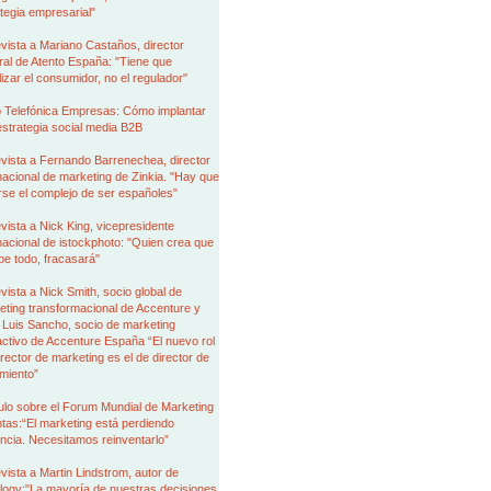
tegia empresarial"
vista a Mariano Castaños, director
al de Atento España: "Tiene que
izar el consumidor, no el regulador"
 Telefónica Empresas: Cómo implantar
strategia social media B2B
vista a Fernando Barrenechea, director
nacional de marketing de Zinkia. "Hay que
rse el complejo de ser españoles"
vista a Nick King, vicepresidente
nacional de istockphoto: "Quien crea que
be todo, fracasará"
vista a Nick Smith, socio global de
ting transformacional de Accenture y
 Luis Sancho, socio de marketing
activo de Accenture España “El nuevo rol
irector de marketing es el de director de
miento”
ulo sobre el Forum Mundial de Marketing
tas:“El marketing está perdiendo
encia. Necesitamos reinventarlo”
vista a Martin Lindstrom, autor de
logy:"La mayoría de nuestras decisiones