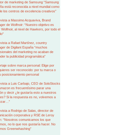
ctor de marketing de Samsung “Samsung
ña está reconocida a nivel mundial como
e los centros de excelencia creativos”
evista a Massimo Acquaviva, Brand
er de Wolfnoir: “Nuestro objetivo es
r Wolfnoir, al nivel de Hawkers, por todo el
o"
vista a Rafael Martínez, country
ger de Digilant España “muchos
sionales del marketing no acaban de
der la publicidad programática”
taje sobre marca personal: Elige por
uieres ser reconocido: por tu marca o
u posicionamiento personal
evista a Luis Carbajo, CEO de SoloStocks
Amazon es frecuentísimo parar una
ón y decir ¿le gustaría esto a nuestros
tes? Si la respuesta es no, volvemos a
ezar…”
vista a Rodrigo de Salas, director de
nicación corporativa y RSE de Leroy
in: “Nosotros comunicamos los que
os, no lo que nos gustaría hacer. No
mos Greenwhashing”