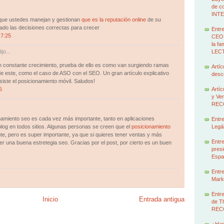
de c
INT
 que ustedes manejan y gestionan
que es la reputación online
de su
ado las decisiones correctas para crecer
Entre
 7:25
CEO 
la f
ijo...
LEC
 en constante crecimiento, prueba de ello es como van surgiendo ramas
Artíc
de este, como el caso de ASO con el SEO. Un gran artículo explicativo
des
iste el posicionamiento móvil. Saludos!
5
Artíc
y Ven
REC
namiento seo es cada vez más importante, tanto en aplicaciones
Entre
blog en todos sitios. Algunas personas se creen que el
posicionamiento
Legál
te, pero es super importante, ya que si quieres tener ventas y más
Entre
er una buena estretegia seo. Gracias por el post, por cierto es un buen
presi
Espa
Entre
Marke
Entre
Inicio
Entrada antigua
de T
REC