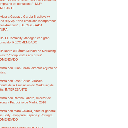
ompra no es consciente". MUY
ERESANTE
vista a Gustavo García Brusilovsky,
de BuyVip: "Nos emociona incorporanos
amilia Amazon".¡ DE OGLIGADA
TURA!
ulo: El Commnity Manager, ese gran
conocido. RECOMENDADO
ulo sobre el Fórum Mundial de Marketing
tas: "Procupuestas anti crisis".
OMENDADO
vista con Juan Pardo, director Adjunto de
itas.
vista con Jose Carlos Villalvilla,
dente de la Asociación de Marketing de
ña. INTERESANTE
vista con Ramiro Lahera, director de
ting y Patrocinio de Madrid 2016
vista con Marc Calabia, director general
he Body Shop para España y Portugal.
OMENDADO