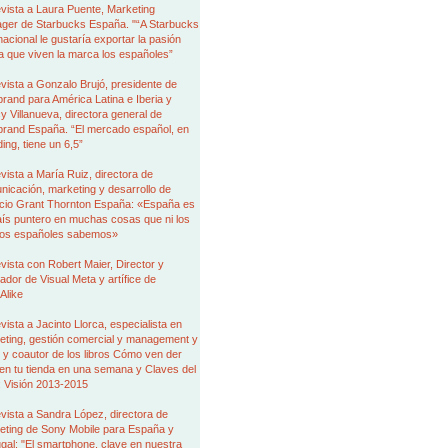
vista a Laura Puente, Marketing
ger de Starbucks España. "“A Starbucks
nacional le gustaría exportar la pasión
a que viven la marca los españoles”
vista a Gonzalo Brujó, presidente de
brand para América Latina e Iberia y
 Villanueva, directora general de
brand España. “El mercado español, en
ing, tiene un 6,5”
vista a María Ruiz, directora de
icación, marketing y desarrollo de
cio Grant Thornton España: «España es
aís puntero en muchas cosas que ni los
ios españoles sabemos»
vista con Robert Maier, Director y
dor de Visual Meta y artífice de
Alike
vista a Jacinto Llorca, especialista en
eting, gestión comercial y management y
 y coautor de los libros Cómo ven der
en tu tienda en una semana y Claves del
l: Visión 2013-2015
vista a Sandra López, directora de
eting de Sony Mobile para España y
gal: "El smartphone, clave en nuestra