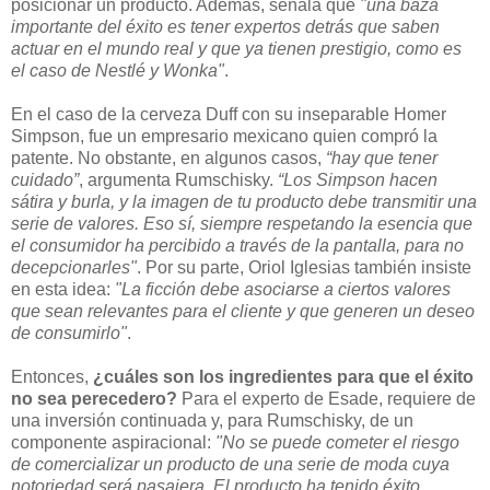
posicionar un producto. Además, señala que
"una baza
importante del éxito es tener expertos detrás que saben
actuar en el mundo real y que ya tienen prestigio, como es
el caso de Nestlé y Wonka"
.
En el caso de la cerveza Duff con su inseparable Homer
Simpson, fue un empresario mexicano quien compró la
patente. No obstante, en algunos casos,
“hay que tener
cuidado”
, argumenta Rumschisky.
“Los Simpson hacen
sátira y burla, y la imagen de tu producto debe transmitir una
serie de valores. Eso sí, siempre respetando la esencia que
el consumidor ha percibido a través de la pantalla, para no
decepcionarles"
. Por su parte, Oriol Iglesias también insiste
en esta idea:
"La ficción debe asociarse a ciertos valores
que sean relevantes para el cliente y que generen un deseo
de consumirlo"
.
Entonces,
¿cuáles son los ingredientes para que el éxito
no sea perecedero?
Para el experto de Esade, requiere de
una inversión continuada y, para Rumschisky, de un
componente aspiracional:
"No se puede cometer el riesgo
de comercializar un producto de una serie de moda cuya
notoriedad será pasajera. El producto ha tenido éxito