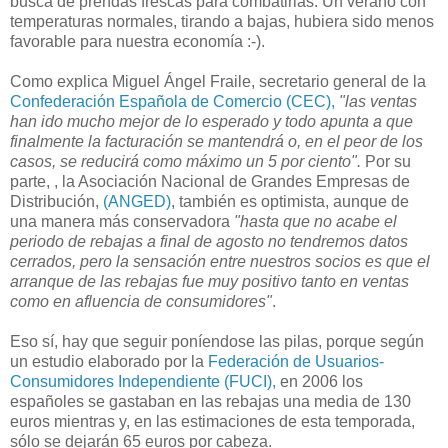
busca de prendas frescas para combatirlas. Un verano con
temperaturas normales, tirando a bajas, hubiera sido menos
favorable para nuestra economía :-).
Como explica Miguel Ángel Fraile, secretario general de la
Confederación Española de Comercio (CEC),
"las ventas
han ido mucho mejor de lo esperado y todo apunta a que
finalmente la facturación se mantendrá o, en el peor de los
casos, se reducirá como máximo un 5 por ciento".
Por su
parte, , la Asociación Nacional de Grandes Empresas de
Distribución,
(ANGED)
, también es optimista, aunque de
una manera más conservadora
"hasta que no acabe el
periodo de rebajas a final de agosto no tendremos datos
cerrados, pero la sensación entre nuestros socios es que el
arranque de las rebajas fue muy positivo tanto en ventas
como en afluencia de consumidores"
.
Eso sí, hay que seguir poníendose las pilas, porque según
un estudio elaborado por la
Federación de Usuarios-
Consumidores Independiente (FUCI),
en 2006 los
españoles se gastaban en las rebajas una media de 130
euros mientras y, en las estimaciones de esta temporada,
sólo se dejarán 65 euros por cabeza.