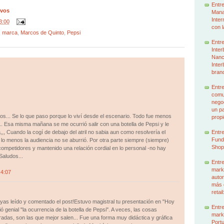
Entre
ivos
Mana
Inter
3:00
con l
,
marca
,
Marcos de Quinto
,
Pepsi
Entre
Inter
Nancy
Inter
brand
Entre
comun
nego
un p
os... Se lo que paso porque lo viví desde el escenario. Todo fue menos
prop
.. Esa misma mañana se me ocurrió salir con una botella de Pepsi y le
a,,, Cuando la cogí de debajo del atril no sabia aun como resolvería el
Entre
Funda
 lo menos la audiencia no se aburrió. Por otra parte siempre (siempre)
Shop
ompetidores y mantenido una relación cordial en lo personal -no hay
Saludos...
Entre
mark
 4:07
autor
más 
retai
as leído y comentado el post!Estuvo magistral tu presentación en "Hoy
Entre
 genial "la ocurrencia de la botella de Pepsi". A veces, las cosas
mark
das, son las que mejor salen... Fue una forma muy didáctica y gráfica
Portu