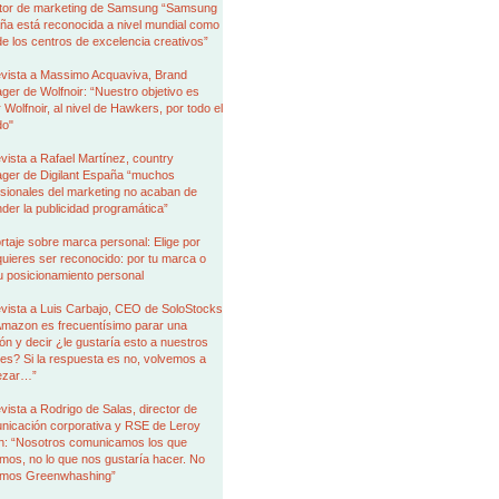
ctor de marketing de Samsung “Samsung
ña está reconocida a nivel mundial como
e los centros de excelencia creativos”
evista a Massimo Acquaviva, Brand
er de Wolfnoir: “Nuestro objetivo es
r Wolfnoir, al nivel de Hawkers, por todo el
o"
vista a Rafael Martínez, country
ger de Digilant España “muchos
sionales del marketing no acaban de
der la publicidad programática”
taje sobre marca personal: Elige por
uieres ser reconocido: por tu marca o
u posicionamiento personal
evista a Luis Carbajo, CEO de SoloStocks
Amazon es frecuentísimo parar una
ón y decir ¿le gustaría esto a nuestros
tes? Si la respuesta es no, volvemos a
ezar…”
vista a Rodrigo de Salas, director de
nicación corporativa y RSE de Leroy
in: “Nosotros comunicamos los que
os, no lo que nos gustaría hacer. No
mos Greenwhashing”