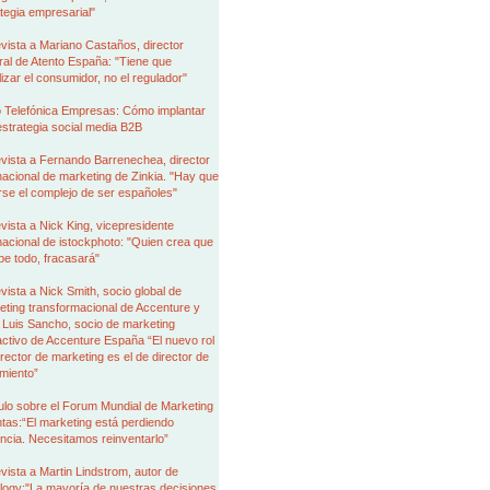
tegia empresarial"
vista a Mariano Castaños, director
al de Atento España: "Tiene que
izar el consumidor, no el regulador"
 Telefónica Empresas: Cómo implantar
strategia social media B2B
vista a Fernando Barrenechea, director
nacional de marketing de Zinkia. "Hay que
rse el complejo de ser españoles"
vista a Nick King, vicepresidente
nacional de istockphoto: "Quien crea que
be todo, fracasará"
vista a Nick Smith, socio global de
ting transformacional de Accenture y
 Luis Sancho, socio de marketing
activo de Accenture España “El nuevo rol
irector de marketing es el de director de
miento”
ulo sobre el Forum Mundial de Marketing
tas:“El marketing está perdiendo
encia. Necesitamos reinventarlo”
vista a Martin Lindstrom, autor de
logy:"La mayoría de nuestras decisiones