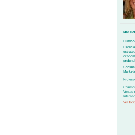
Mar He
Fundado
Esencia
estrateg
economía
profundi
Consult
Marketi
Profeso
Columni
Ventas 
Internac
Ver todo