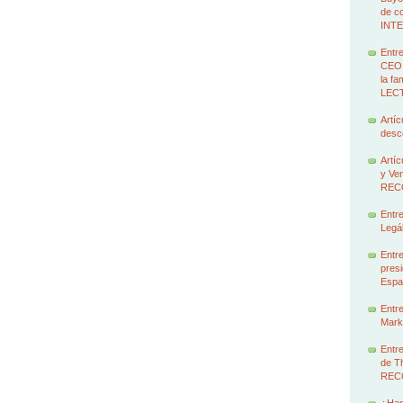
de c
INT
Entre
CEO 
la f
LEC
Artíc
des
Artíc
y Ven
REC
Entre
Legál
Entre
presi
Espa
Entre
Marke
Entre
de T
REC