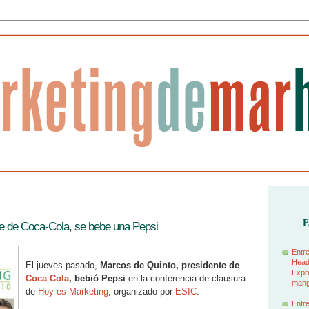
E
e de Coca-Cola, se bebe una Pepsi
Entre
Head
El jueves pasado,
Marcos de Quinto, presidente de
Expre
Coca Cola
, bebió Pepsi
en la conferencia de clausura
manga
de
Hoy es Marketing
, organizado por
ESIC
.
Entre