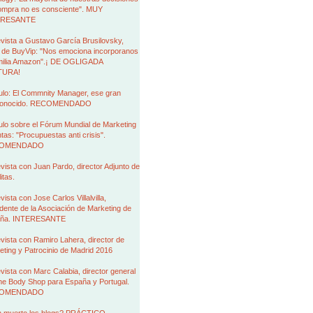
ompra no es consciente". MUY
ERESANTE
vista a Gustavo García Brusilovsky,
de BuyVip: "Nos emociona incorporanos
amilia Amazon".¡ DE OGLIGADA
TURA!
ulo: El Commnity Manager, ese gran
conocido. RECOMENDADO
ulo sobre el Fórum Mundial de Marketing
tas: "Procupuestas anti crisis".
OMENDADO
vista con Juan Pardo, director Adjunto de
itas.
vista con Jose Carlos Villalvilla,
dente de la Asociación de Marketing de
ña. INTERESANTE
vista con Ramiro Lahera, director de
ting y Patrocinio de Madrid 2016
vista con Marc Calabia, director general
he Body Shop para España y Portugal.
OMENDADO