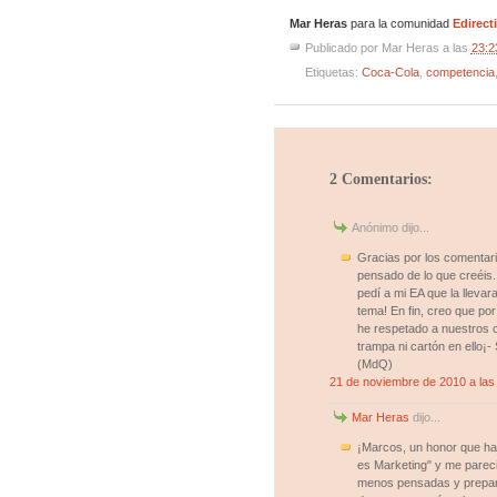
Mar Heras
para la comunidad
Edirect
Publicado por
Mar Heras
a las
23:2
Etiquetas:
Coca-Cola
,
competencia
2 Comentarios:
Anónimo dijo...
Gracias por los comentari
pensado de lo que creéis.
pedí a mi EA que la llevar
tema! En fin, creo que por
he respetado a nuestros c
trampa ni cartón en ello¡- 
(MdQ)
21 de noviembre de 2010 a las
Mar Heras
dijo...
¡Marcos, un honor que hay
es Marketing" y me pareció
menos pensadas y prepara