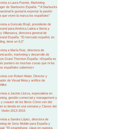
vista a Laura Puente, Marketing
ger de Starbucks España. "“A Starbucks
nacional le gustaría exportar la pasión
a que viven la marca los españoles”
vista a Gonzalo Brujó, presidente de
brand para América Latina e Iberia y
 Villanueva, directora general de
brand España. “El mercado español, en
ing, tiene un 6,5”
vista a María Ruiz, directora de
icación, marketing y desarrollo de
cio Grant Thornton España: «España es
aís puntero en muchas cosas que ni los
ios españoles sabemos»
vista con Robert Maier, Director y
dor de Visual Meta y artífice de
Alike
vista a Jacinto Llorca, especialista en
eting, gestión comercial y management y
 y coautor de los libros Cómo ven der
en tu tienda en una semana y Claves del
l: Visión 2013-2015
vista a Sandra López, directora de
eting de Sony Mobile para España y
gal: "El smartphone, clave en nuestra