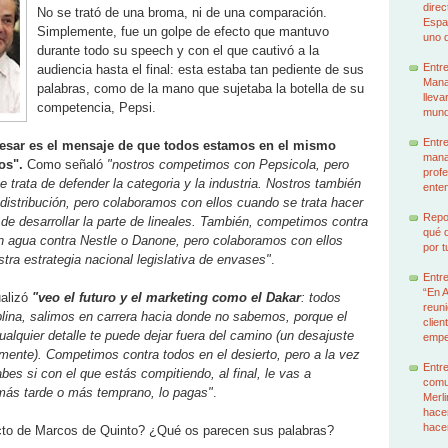
dire
No se trató de una broma, ni de una comparación.
Espa
Simplemente, fue un golpe de efecto que mantuvo
uno d
durante todo su speech y con el que cautivó a la
Entr
audiencia hasta el final: esta estaba tan pediente de sus
Manag
palabras, como de la mano que sujetaba la botella de su
lleva
competencia, Pepsi.
mund
Entre
resar es el mensaje de que todos estamos en el mismo
mana
os".
Como señaló
"nostros competimos con Pepsicola, pero
profe
trata de defender la categoria y la industria. Nostros también
enten
istribución, pero colaboramos con ellos cuando se trata hacer
Repor
de desarrollar la parte de lineales. También, competimos contra
qué q
en agua contra Nestle o Danone, pero colaboramos con ellos
por t
tra estrategia nacional legislativa de envases"
.
Entr
“En 
ualizó
"veo el futuro y el marketing como el Dakar
: todos
reuni
lina, salimos en carrera hacia donde no sabemos, porque el
clien
alquier detalle te puede dejar fuera del camino (un desajuste
emp
ente). Competimos contra todos en el desierto, pero a la vez
Entre
s si con el que estás compitiendo, al final, le vas a
comu
, más tarde o más temprano, lo pagas"
.
Merl
hacem
hace
cto de Marcos de Quinto? ¿Qué os parecen sus palabras?