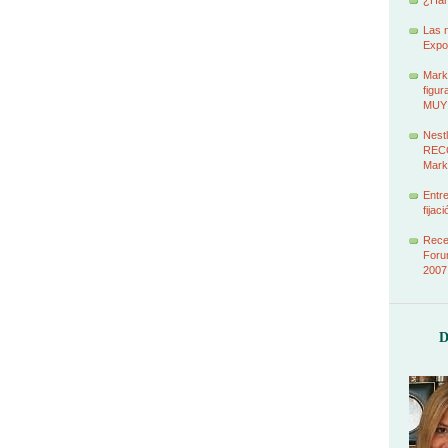
¿Han
Las 
Expo
Marke
figur
MUY
Nestl
RECO
Mark
Entr
fijac
Recet
Foru
2007
D