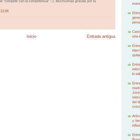
 "competir con la competencia" :-). Muchísimas gracias por tu
estra
 12:05
Entre
gener
penal
Caso
Inicio
Entrada antigua
una e
Entre
inter
quita
Entre
inter
lo sa
Entre
marke
José
inter
del d
creci
Artíc
y Ven
influ
Entre
Buyo