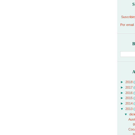
S
Suscribir
Por email
B
A
►
2018
(
►
2017
(
►
2016
(
►
2015
(
►
2014
(
▼
2013
(
▼
dic
Aust
g
Coca
n