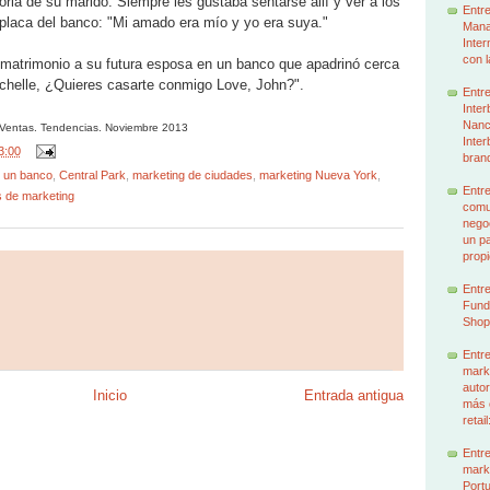
ria de su marido. Siempre les gustaba sentarse allí y ver a los
Entre
a placa del banco: "Mi amado era mío y yo era suya."
Mana
Inter
con l
matrimonio a su futura esposa en un banco que apadrinó cerca
Michelle, ¿Quieres casarte conmigo Love, John?".
Entre
Inter
Nancy
 Ventas. Tendencias. Noviembre 2013
Inter
3:00
brand
r un banco
,
Central Park
,
marketing de ciudades
,
marketing Nueva York
,
Entre
s de marketing
comun
nego
un p
prop
Entre
Funda
Shop
Entre
mark
autor
Inicio
Entrada antigua
más 
retai
Entre
mark
Portu