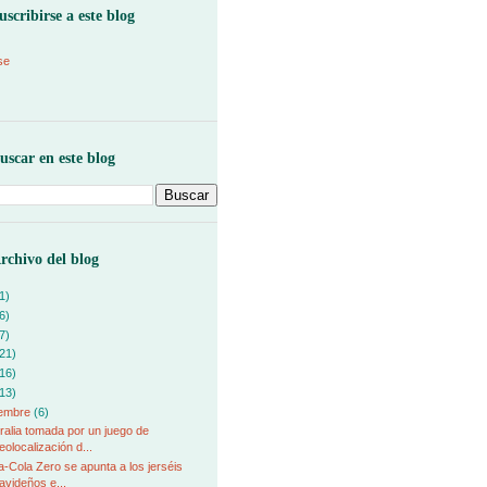
uscribirse a este blog
se
uscar en este blog
rchivo del blog
1)
6)
7)
21)
16)
13)
iembre
(6)
ralia tomada por un juego de
eolocalización d...
-Cola Zero se apunta a los jerséis
avideños e...