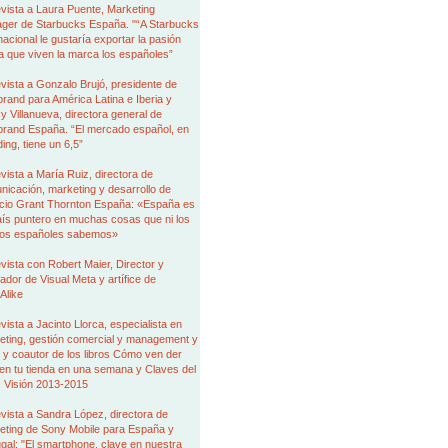
vista a Laura Puente, Marketing
ger de Starbucks España. "“A Starbucks
nacional le gustaría exportar la pasión
a que viven la marca los españoles”
vista a Gonzalo Brujó, presidente de
brand para América Latina e Iberia y
 Villanueva, directora general de
brand España. “El mercado español, en
ing, tiene un 6,5”
vista a María Ruiz, directora de
icación, marketing y desarrollo de
cio Grant Thornton España: «España es
aís puntero en muchas cosas que ni los
ios españoles sabemos»
vista con Robert Maier, Director y
dor de Visual Meta y artífice de
Alike
vista a Jacinto Llorca, especialista en
eting, gestión comercial y management y
 y coautor de los libros Cómo ven der
en tu tienda en una semana y Claves del
l: Visión 2013-2015
vista a Sandra López, directora de
eting de Sony Mobile para España y
gal: "El smartphone, clave en nuestra