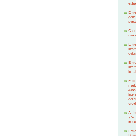
estra
Entre
gener
penal
Caso
una e
Entre
inter
quita
Entre
inter
lo sa
Entre
marke
José
inter
del d
creci
Artíc
y Ven
influ
Entre
Buyo