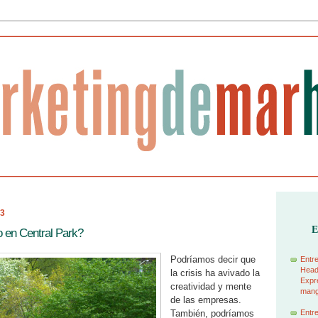
13
E
 en Central Park?
Podríamos decir que
Entre
Head
la crisis ha avivado la
Expre
creatividad y mente
manga
de las empresas.
También, podríamos
Entre