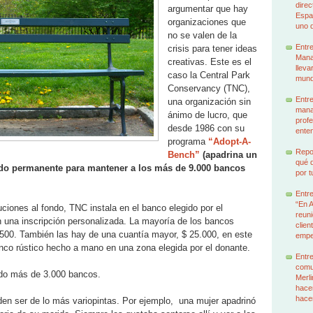
dire
argumentar que hay
Espa
organizaciones que
uno d
no se valen de la
Entr
crisis para tener ideas
Manag
creativas. Este es el
lleva
caso la Central Park
mund
Conservancy (TNC),
Entre
una organización sin
mana
ánimo de lucro, que
profe
desde 1986 con su
enten
programa
“Adopt-A-
Repor
Bench”
(apadrina un
qué q
ndo permanente para mantener a los más de 9.000 bancos
por t
Entr
“En 
ciones al fondo, TNC instala en el banco elegido por el
reuni
 una inscripción personalizada. La mayoría de los bancos
clien
500. También las hay de una cuantía mayor, $ 25.000, en este
emp
nco rústico hecho a mano en una zona elegida por el donante.
Entre
comu
ado más de 3.000 bancos.
Merl
hacem
hace
en ser de lo más variopintas. Por ejemplo, una mujer apadrinó