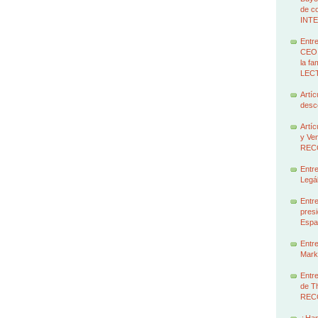
de c
INT
Entre
CEO 
la f
LEC
Artíc
des
Artíc
y Ven
REC
Entre
Legál
Entre
presi
Espa
Entre
Marke
Entre
de T
REC