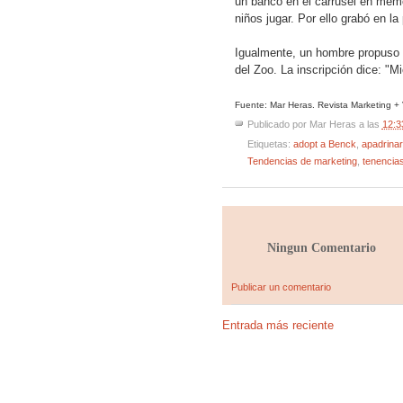
un banco en el carrusel en memo
niños jugar. Por ello grabó en l
Igualmente, un hombre propuso 
del Zoo. La inscripción dice: "
Fuente: Mar Heras. Revista Marketing +
Publicado por
Mar Heras
a las
12:3
Etiquetas:
adopt a Benck
,
apadrina
Tendencias de marketing
,
tenencia
Ningun Comentario
Publicar un comentario
Entrada más reciente