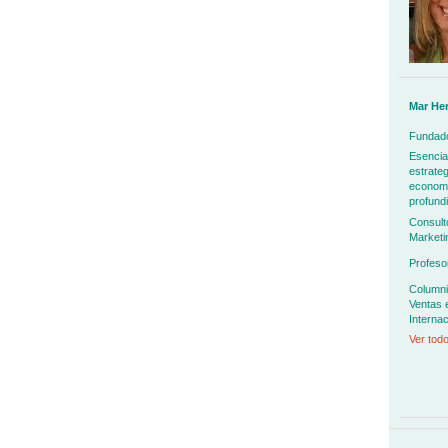
Mar He
Fundado
Esencia
estrateg
economía
profundi
Consult
Marketi
Profeso
Columni
Ventas 
Internac
Ver todo