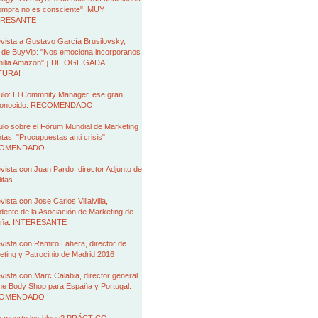
ompra no es consciente". MUY
ERESANTE
vista a Gustavo García Brusilovsky,
de BuyVip: "Nos emociona incorporanos
amilia Amazon".¡ DE OGLIGADA
TURA!
ulo: El Commnity Manager, ese gran
conocido. RECOMENDADO
ulo sobre el Fórum Mundial de Marketing
tas: "Procupuestas anti crisis".
OMENDADO
vista con Juan Pardo, director Adjunto de
itas.
vista con Jose Carlos Villalvilla,
dente de la Asociación de Marketing de
ña. INTERESANTE
vista con Ramiro Lahera, director de
ting y Patrocinio de Madrid 2016
vista con Marc Calabia, director general
he Body Shop para España y Portugal.
OMENDADO