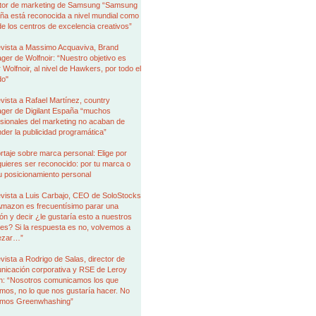
ctor de marketing de Samsung “Samsung
ña está reconocida a nivel mundial como
e los centros de excelencia creativos”
evista a Massimo Acquaviva, Brand
er de Wolfnoir: “Nuestro objetivo es
r Wolfnoir, al nivel de Hawkers, por todo el
o"
vista a Rafael Martínez, country
ger de Digilant España “muchos
sionales del marketing no acaban de
der la publicidad programática”
taje sobre marca personal: Elige por
uieres ser reconocido: por tu marca o
u posicionamiento personal
evista a Luis Carbajo, CEO de SoloStocks
Amazon es frecuentísimo parar una
ón y decir ¿le gustaría esto a nuestros
tes? Si la respuesta es no, volvemos a
ezar…”
vista a Rodrigo de Salas, director de
nicación corporativa y RSE de Leroy
in: “Nosotros comunicamos los que
os, no lo que nos gustaría hacer. No
mos Greenwhashing”