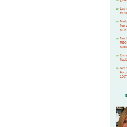
¿Han
Las 
Expo
Marke
figur
MUY
Nestl
RECO
Mark
Entr
fijac
Recet
Foru
2007
D