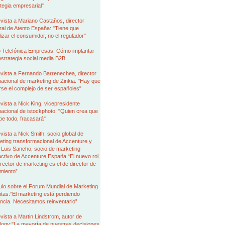
tegia empresarial"
vista a Mariano Castaños, director
al de Atento España: "Tiene que
izar el consumidor, no el regulador"
 Telefónica Empresas: Cómo implantar
strategia social media B2B
vista a Fernando Barrenechea, director
nacional de marketing de Zinkia. "Hay que
rse el complejo de ser españoles"
vista a Nick King, vicepresidente
nacional de istockphoto: "Quien crea que
be todo, fracasará"
vista a Nick Smith, socio global de
ting transformacional de Accenture y
 Luis Sancho, socio de marketing
activo de Accenture España “El nuevo rol
irector de marketing es el de director de
miento”
ulo sobre el Forum Mundial de Marketing
tas:“El marketing está perdiendo
encia. Necesitamos reinventarlo”
vista a Martin Lindstrom, autor de
logy:"La mayoría de nuestras decisiones